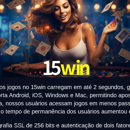
s jogos no 15win carregam em até 2 segundos, ga
rta Android, iOS, Windows e Mac, permitindo apos
iva, nossos usuários acessam jogos em menos pas
ão, o tempo de permanência dos usuários aumentou
rafia SSL de 256 bits e autenticação de dois fat