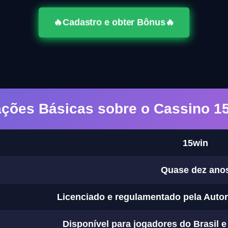
🔥Cadastro e obter Bônus🔥
ações Básicas sobre o Cassino 15
15win
Quase dez ano
Licenciado e regulamentado pela Autor
Disponível para jogadores do Brasil e