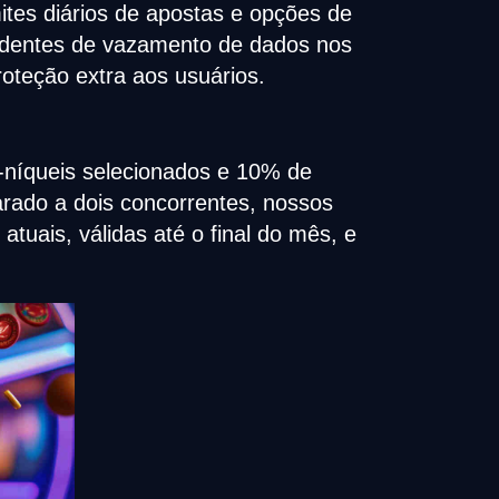
tes diários de apostas e opções de
cidentes de vazamento de dados nos
oteção extra aos usuários.
-níqueis selecionados e 10% de
rado a dois concorrentes, nossos
tuais, válidas até o final do mês, e