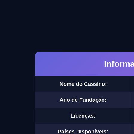
Inform
Nome do Cassino:
Ano de Fundação:
Licenças:
Países Disponíveis: