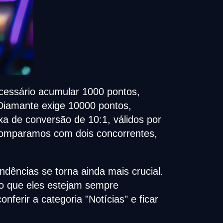
ecessário acumular 1000 pontos,
iamante exige 10000 pontos,
a de conversão de 10:1, válidos por
 Comparamos com dois concorrentes,
ndências se torna ainda mais crucial.
do que eles estejam sempre
nferir a categoria "Notícias" e ficar