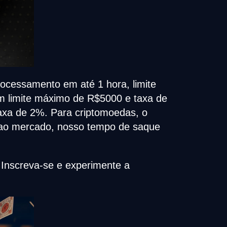
ocessamento em até 1 hora, limite
m limite máximo de R$5000 e taxa de
taxa de 2%. Para criptomoedas, o
 ao mercado, nosso tempo de saque
 Inscreva-se e experimente a