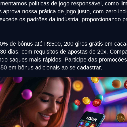
entamos políticas de jogo responsável, como limi
 aprova nossa prática de jogo justo, com zero in
xcede os padrões da indústria, proporcionando pr
% de bônus até R$500, 200 giros grátis em caça
30 dias, com requisitos de apostas de 20x. Compa
do saques mais rápidos. Participe das promoções a
50 em bônus adicionais ao se cadastrar.