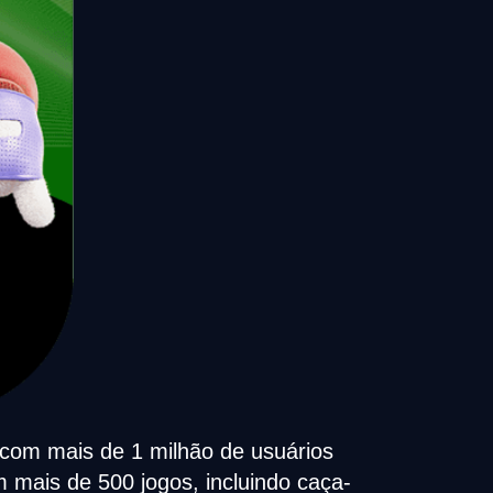
 com mais de 1 milhão de usuários
m mais de 500 jogos, incluindo caça-