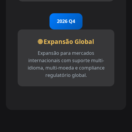
2026 Q4
🌐 Expansão Global
Expansão para mercados
internacionais com suporte multi-
idioma, multi-moeda e compliance
regulatório global.