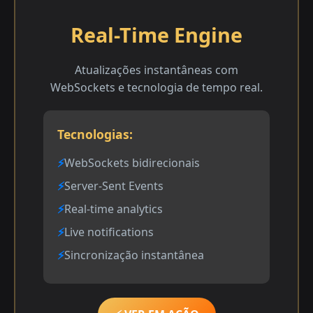
Real-Time Engine
Atualizações instantâneas com
WebSockets e tecnologia de tempo real.
Tecnologias:
WebSockets bidirecionais
Server-Sent Events
Real-time analytics
Live notifications
Sincronização instantânea