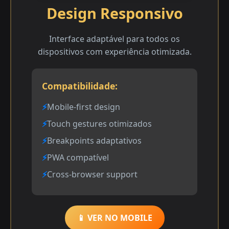
Design Responsivo
Interface adaptável para todos os
dispositivos com experiência otimizada.
Compatibilidade:
Mobile-first design
Touch gestures otimizados
Breakpoints adaptativos
PWA compatível
Cross-browser support
📱 VER NO MOBILE