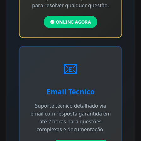
para resolver qualquer questão.
🟢 ONLINE AGORA
📧
Email Técnico
Suporte técnico detalhado via
email com resposta garantida em
até 2 horas para questões
complexas e documentação.