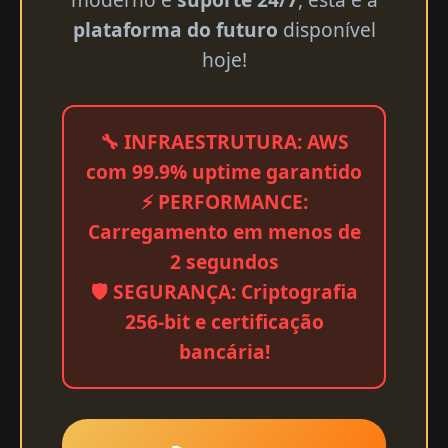
plataforma do futuro
disponível
hoje!
🔧 INFRAESTRUTURA: AWS
com 99.9% uptime garantido
⚡ PERFORMANCE:
Carregamento em menos de
2 segundos
🛡️ SEGURANÇA: Criptografia
256-bit e certificação
bancária!