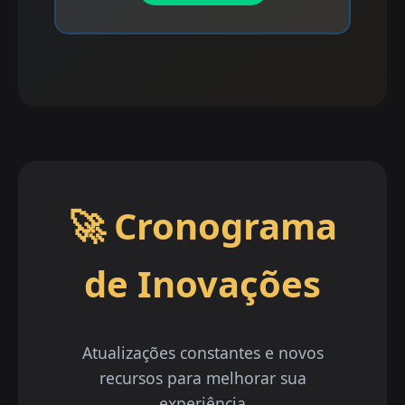
🚀 Cronograma
de Inovações
Atualizações constantes e novos
recursos para melhorar sua
experiência