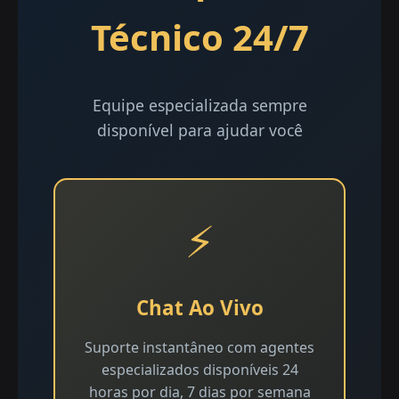
Técnico 24/7
Equipe especializada sempre
disponível para ajudar você
⚡
Chat Ao Vivo
Suporte instantâneo com agentes
especializados disponíveis 24
horas por dia, 7 dias por semana