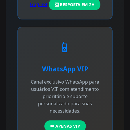
Gbg Bet
📨 RESPOSTA EM 2H
📱
WhatsApp VIP
Canal exclusivo WhatsApp para
usuários VIP com atendimento
prioritário e suporte
personalizado para suas
necessidades.
👑 APENAS VIP