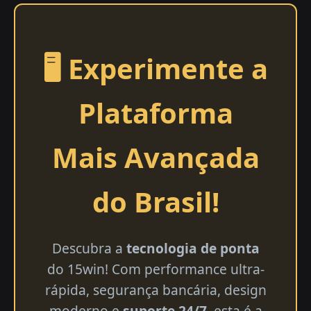
🖥️ Experimente a
Plataforma
Mais Avançada
do Brasil!
Descubra a
tecnologia de ponta
do 15win! Com performance ultra-
rápida, segurança bancária, design
moderno e
suporte 24/7
, esta é a