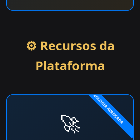
⚙️ Recursos da
Plataforma
🚀