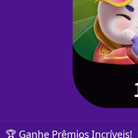
🏆 Ganhe Prêmios Incríveis!