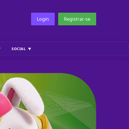
Login
Registrar-se
SOCIAL