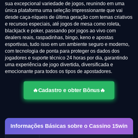
sua excepcional variedade de jogos, reunindo em uma
única plataforma uma seleção impressionante que vai
desde caça-níqueis de última geração com temas criativos
e recursos especiais, até jogos de mesa como roleta,
blackjack e poker, passando por jogos ao vivo com
dealers reais, raspadinhas, bingo, keno e apostas
esportivas, tudo isso em um ambiente seguro e moderno,
com tecnologia de ponta para proteger os dados dos
jogadores e suporte técnico 24 horas por dia, garantindo
uma experiência de jogo divertida, diversificada e
emocionante para todos os tipos de apostadores.
🔥Cadastro e obter Bônus🔥
Informações Básicas sobre o Cassino 15win