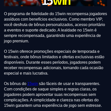
O programa de fidelidade do 15win recompensa jogadores
assíduos com benefícios exclusivos. Como membro VIP,
você desfruta de bônus personalizados, acesso prioritário
a eventos e suporte dedicado. A lealdade no 15win é
sempre recompensada, garantindo uma experiência de
jogo premium.
O 15win oferece promoções especiais de temporada e
festivais, onde bônus limitados e ofertas exclusivas estão
disponíveis. Durante esses períodos, jogadores podem
receber recompensas adicionais, tornando cada ocasião
especial e mais lucrativa.
Os bônus do
15win
são fáceis de usar e transparentes.
Com condições de saque simples e regras claras, os
jogadores podem aproveitar suas recompensas sem
complicações. A simplicidade e clareza nas ofertas do
15win garantem uma experiência de jogo sem estresse.