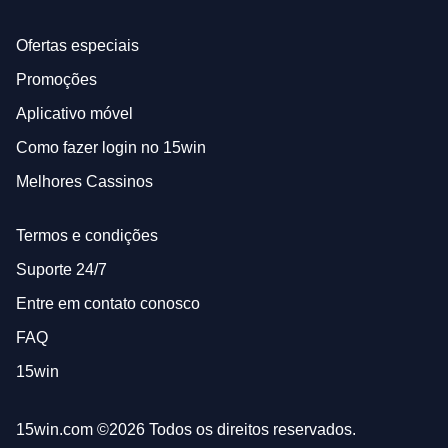
Ofertas especiais
Promoções
Aplicativo móvel
Como fazer login no 15win
Melhores Cassinos
Termos e condições
Suporte 24/7
Entre em contato conosco
FAQ
15win
15win.com ©2026 Todos os direitos reservados.