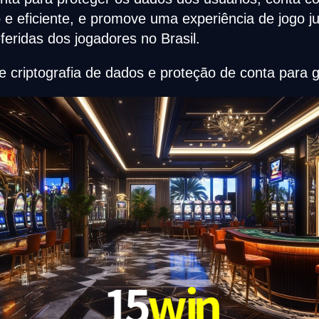
o e eficiente, e promove uma experiência de jogo j
ridas dos jogadores no Brasil.
e criptografia de dados e proteção de conta para 