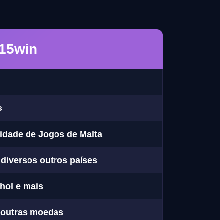
 15win
s
idade de Jogos de Malta
 diversos outros países
hol e mais
s outras moedas