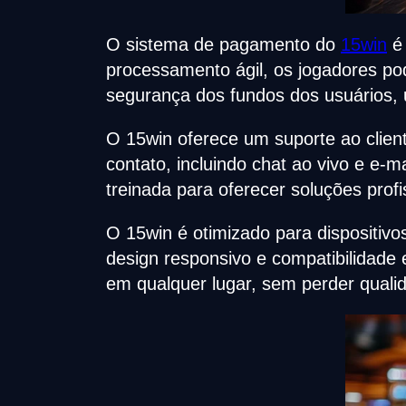
O sistema de pagamento do
15win
é 
processamento ágil, os jogadores po
segurança dos fundos dos usuários, u
O 15win oferece um suporte ao clien
contato, incluindo chat ao vivo e e-m
treinada para oferecer soluções prof
O 15win é otimizado para dispositiv
design responsivo e compatibilidade 
em qualquer lugar, sem perder qual