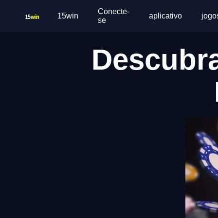
Conecte-
15win
aplicativo
jogo
se
Descubr