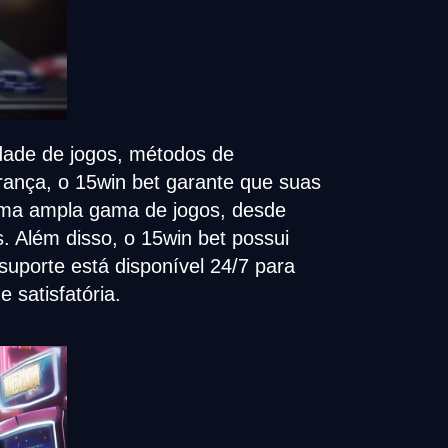
dade de jogos, métodos de
urança, o 15win bet garante que suas
 uma ampla gama de jogos, desde
s. Além disso, o 15win bet possui
suporte está disponível 24/7 para
 satisfatória.