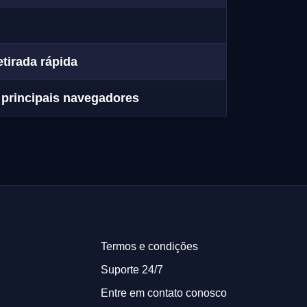
tirada rápida
 principais navegadores
Termos e condições
Suporte 24/7
Entre em contato conosco