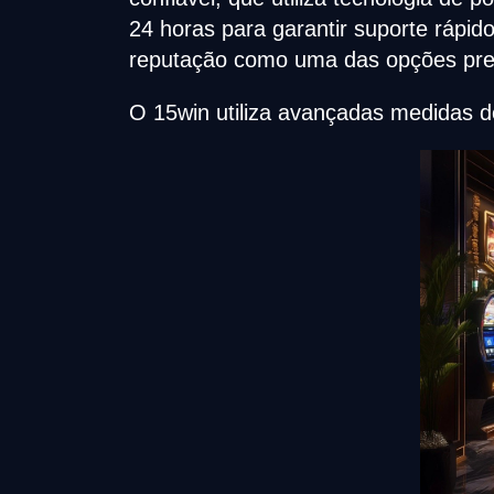
24 horas para garantir suporte rápid
reputação como uma das opções prefe
O 15win utiliza avançadas medidas d