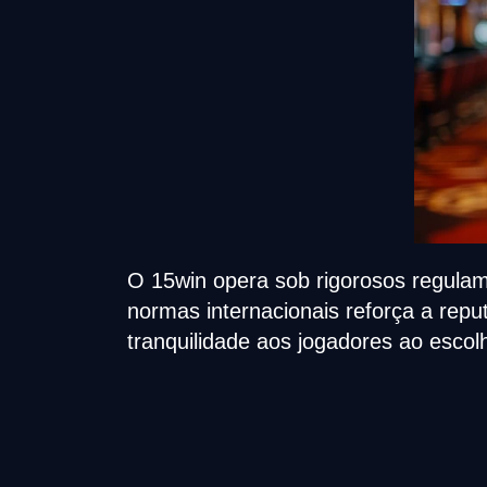
O 15win opera sob rigorosos regulam
normas internacionais reforça a rep
tranquilidade aos jogadores ao esco