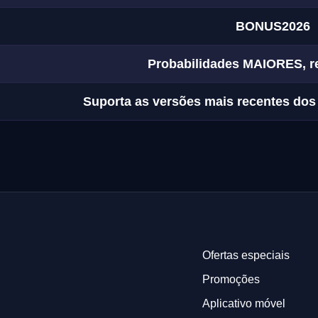
BONUS2026
Probabilidades MAIORES, re
Suporta as versões mais recentes dos
Ofertas especiais
Promoções
Aplicativo móvel