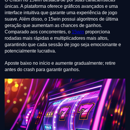
únicas. A plataforma oferece gráficos avançados e uma
interface intuitiva que garante uma experiência de jogo
suave. Além disso, o 15win possui algoritmos de última
geração que aumentam as chances de ganhos.
Comparado aos concorrentes, o
15win
proporciona
rodadas mais rápidas e multiplicadores mais altos,
garantindo que cada sessão de jogo seja emocionante e
potencialmente lucrativa.
Aposte baixo no início e aumente gradualmente; retire
antes do crash para garantir ganhos.