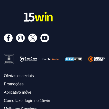
Ofertas especiais
Promoções
Aplicativo móvel
Como fazer login no 15win
Melhores Cassinos