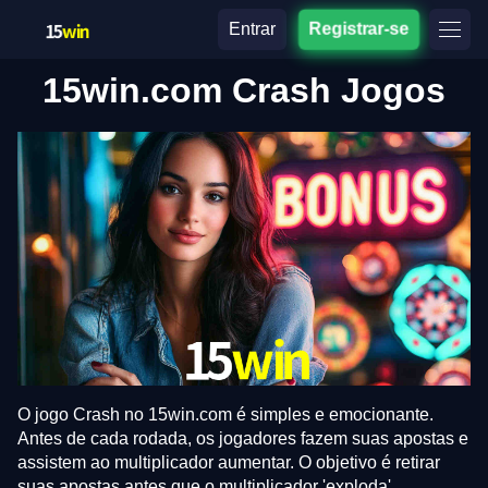
Entrar
Registrar-se
15win.com Crash Jogos
O jogo Crash no 15win.com é simples e emocionante.
Antes de cada rodada, os jogadores fazem suas apostas e
assistem ao multiplicador aumentar. O objetivo é retirar
suas apostas antes que o multiplicador 'exploda'.