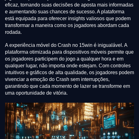
eficaz, tornando suas decisões de aposta mais informadas
e aumentando suas chances de sucesso. A plataforma
está equipada para oferecer insights valiosos que podem
transformar a maneira como os jogadores abordam cada
rodada.
A experiência móvel do Crash no 15win é inigualável. A
plataforma otimizada para dispositivos móveis permite que
os jogadores participem do jogo a qualquer hora e em
qualquer lugar, não importa onde estejam. Com controles
intuitivos e gráficos de alta qualidade, os jogadores podem
vivenciar a emoção do Crash sem interrupções,
garantindo que cada momento de lazer se transforme em
uma oportunidade de vitória.